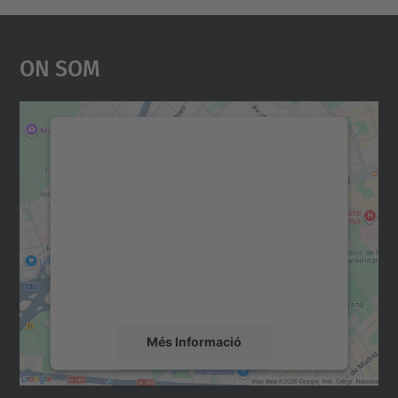
On Som
Necessitem el vostre
consentiment per carregar el
servei Google Maps!
Utilitzem un servei de tercers per incrustar
contingut del mapa que pugui recollir dades
sobre la vostra activitat. Reviseu-ne els
detalls i accepteu el servei per veure el
mapa.
Més Informació
Accepta