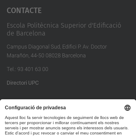
Contacte
powered by
Usercentrics Consent
Management Platform
Escola Politècnica Superior d'Edificació
de Barcelona
Campus Diagonal Sud, Edifici P. Av. Doctor
Marañón, 44-50 08028 Barcelona
Tel.
:
93 401 63 00
Directori UPC
Formulari de contacte
Llista Xarxes Socials