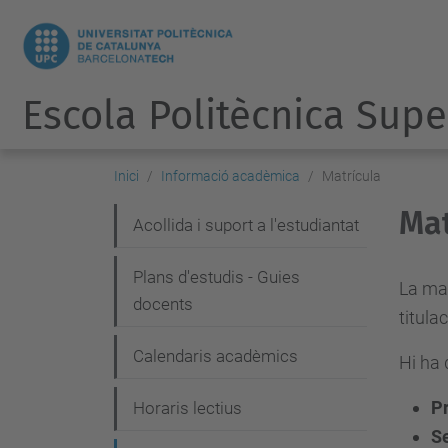
Escola Politècnica Supe
Inici
Informació acadèmica
Matrícula
Mat
N
Acollida i suport a l'estudiantat
a
Plans d'estudis - Guies
v
La mat
docents
titula
e
g
Calendaris acadèmics
Hi ha 
a
P
Horaris lectius
c
S