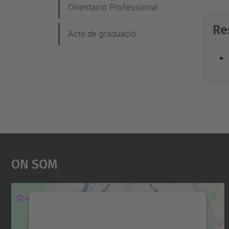
Orientació Professional
Re
Acte de graduació
On Som
Necessitem el vostre consentiment
per carregar el servei Google Maps!