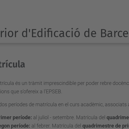
rior d'Edificació de Barc
rícula
rícula és un tràmit imprescindible per poder rebre docènci
cions que s'ofereix a l'EPSEB.
dos períodes de matrícula en el curs acadèmic, associats 
rimer període:
al juliol - setembre. Matrícula del
quadrimes
egon període:
al febrer. Matrícula del
quadrimestre de pr