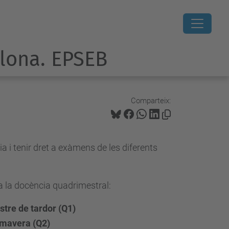
elona. EPSEB
Comparteix:
a i tenir dret a exàmens de les diferents
a la docència quadrimestral:
tre de tardor (Q1)
imavera (Q2)