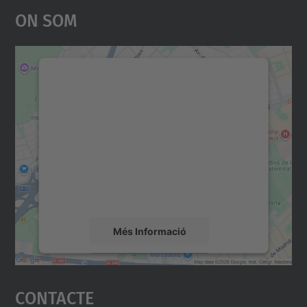
On Som
Necessitem el vostre
consentiment per carregar el
servei Google Maps!
Utilitzem un servei de tercers per incrustar
contingut del mapa que pugui recollir dades
sobre la vostra activitat. Reviseu-ne els
detalls i accepteu el servei per veure el
mapa.
Més Informació
Accepta
Contacte
powered by
Usercentrics Consent
Management Platform