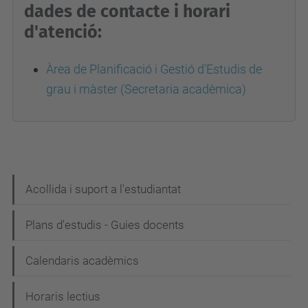
dades de contacte i horari
d'atenció:
Àrea de Planificació i Gestió d'Estudis de
grau i màster (Secretaria acadèmica)
N
Acollida i suport a l'estudiantat
a
Plans d'estudis - Guies docents
v
e
Calendaris acadèmics
g
Horaris lectius
a