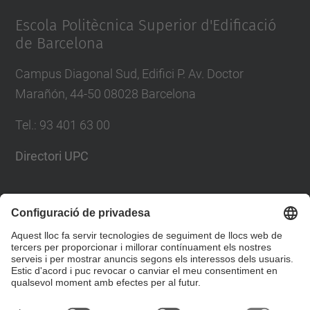
Escola Politècnica Superior d'Edificació
de Barcelona
Campus Diagonal Sud, Edifici P. Av. Doctor
Marañón, 44-50 08028 Barcelona
Tel.
:
93 401 63 00
Directori UPC
Formulari de contacte
Llista Xarxes Socials