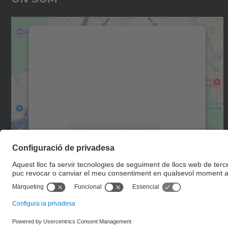
Necessitem el vostre consentiment
per carregar el servei Google Maps!
Utilitzem un servei de tercers per incrustar
contingut del mapa que pugui recollir dades
sobre la vostra activitat. Reviseu-ne els
detalls i accepteu el servei per veure el mapa.
Més Informació
Accepta
powered by
Usercentrics Consent
Management Platform