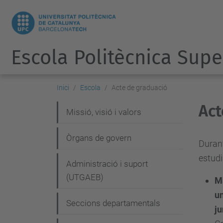
Escola Politècnica Supe
Inici
Escola
Acte de graduació
Act
N
Missió, visió i valors
a
Òrgans de govern
v
Durant
estudi
e
Administració i suport
g
(UTGAEB)
Mà
a
un
Seccions departamentals
ju
c