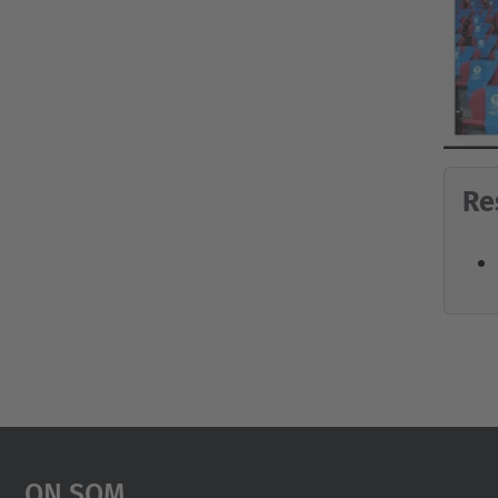
Re
On Som