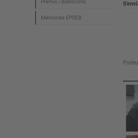
Premis i distincions
S'envi
Memòries EPSEB
Podeu 