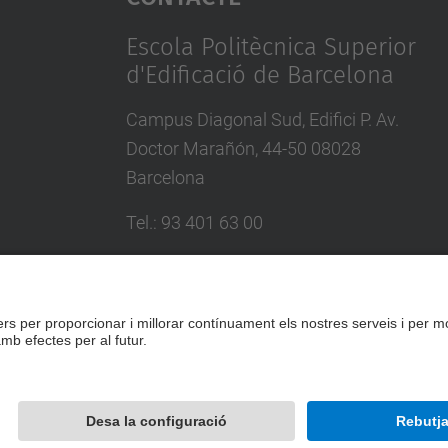
Escola Politècnica Superior
d'Edificació de Barcelona
Campus Diagonal Sud, Edifici P. Av.
Doctor Marañón, 44-50 08028
Barcelona
Tel.
:
93 401 63 00
Directori UPC
Formulari de contacte