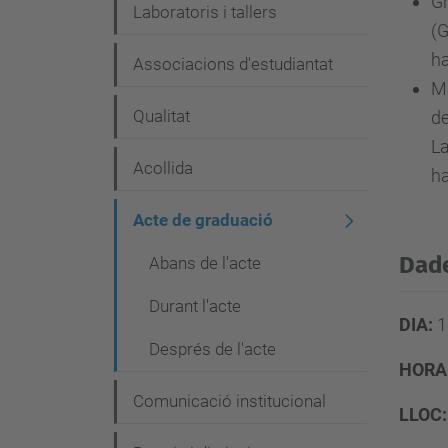
Gr
i
Laboratoris i tallers
(G
ó
ha
Associacions d'estudiantat
Mà
Qualitat
de
La
Acollida
ha
Acte de graduació
Dade
Abans de l'acte
Durant l'acte
DIA:
1
Després de l'acte
HORA
Comunicació institucional
LLOC