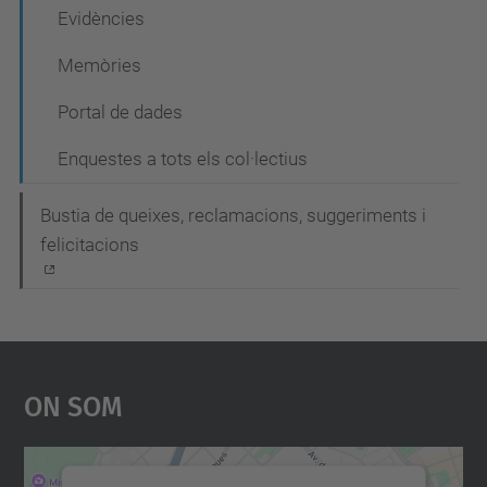
c
Evidències
i
Memòries
ó
Portal de dades
Enquestes a tots els col·lectius
Bustia de queixes, reclamacions, suggeriments i
felicitacions
On Som