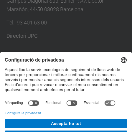
Campus Diagonal Sud, Edifici P. Av. Doctor
Marañón, 44-50 08028 Barcelona
Tel.
:
93 401 63 00
Directori UPC
Formulari de contacte
Llista Xarxes Socials
© UPC