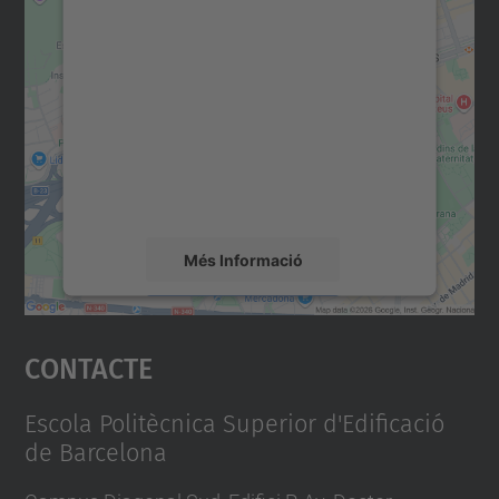
Necessitem el vostre
consentiment per carregar el
servei Google Maps!
Utilitzem un servei de tercers per incrustar
contingut del mapa que pugui recollir dades
sobre la vostra activitat. Reviseu-ne els
detalls i accepteu el servei per veure el
mapa.
Més Informació
Accepta
Contacte
powered by
Usercentrics Consent
Management Platform
Escola Politècnica Superior d'Edificació
de Barcelona