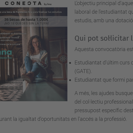
L'objectiu principal d'aque
laboral de l'estudiantat q
estudis, amb una dotació 
Qui pot sol·licitar
Aquesta convocatòria est
Estudiantat d'últim curs d
(GATE).
Estudiantat que formi p
A més, les ajudes busquen 
del col·lectiu professiona
pressupost específic des
rant la igualtat d'oportunitats en l'accés a la professió.