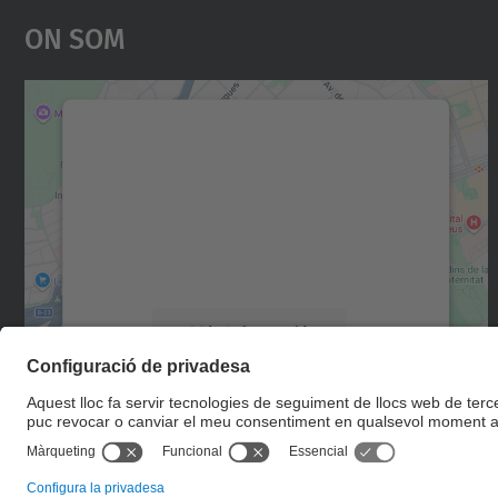
On Som
Necessitem el vostre consentiment
per carregar el servei Google Maps!
Utilitzem un servei de tercers per incrustar
contingut del mapa que pugui recollir dades
sobre la vostra activitat. Reviseu-ne els
detalls i accepteu el servei per veure el mapa.
Més Informació
Accepta
powered by
Usercentrics Consent
Management Platform