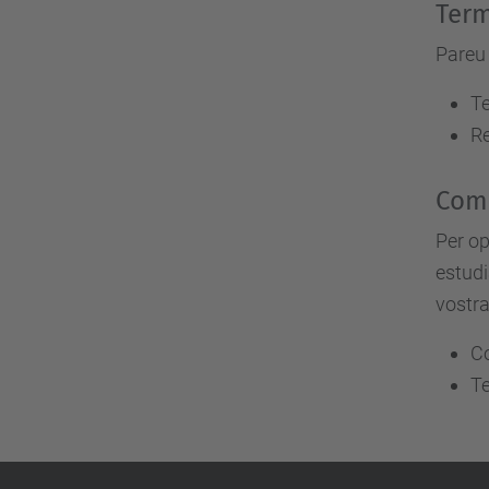
Term
Pareu 
Te
Re
Com 
Per op
estudi
vostra
Co
Te