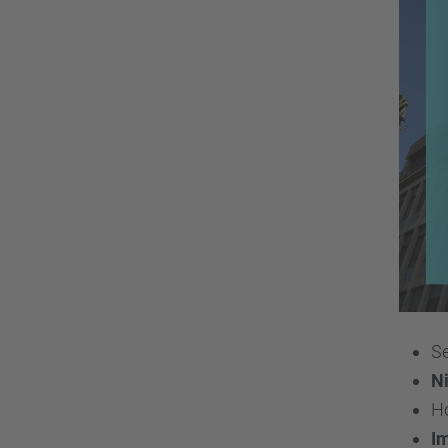
Se
Ni
Ho
I