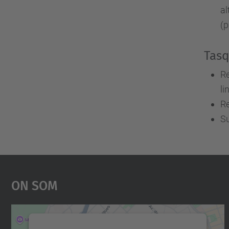
al
(p
Tasq
Re
li
Re
Su
On Som