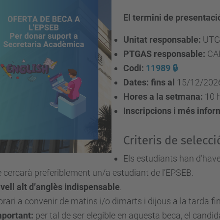
El termini de presentació
Unitat responsable:
UTG 
PTGAS responsable:
CA
Codi:
11989 🔒
Dates:
fins al
15/12/202
Hores a la setmana:
10 
Inscripcions i més infor
Criteris de selecci
Els estudiants han d’haver
 cercarà preferiblement un/a estudiant de l’EPSEB.
vell alt d’anglès indispensable
.
rari a convenir de matins i/o dimarts i dijous a la tarda fin
mportant:
per tal de ser elegible en aquesta beca, el candi