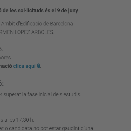
 de les sol·licituds és el 9 de juny
.
Àmbit d'Edificació de Barcelona
RMEN LOPEZ ARBOLES.
6.
hores
mació
clica aquí 🔒
.
ó:
 superat la fase inicial dels estudis.
s a les 17:30 h.
dat o candidata no pot estar gaudint d’una