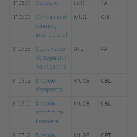
310632
Cadastre
EGG
4A
310503
Contractació
MUGE
OBL
i comerç
internacional
310738
Coordinació
ATE
4A
de Seguretat i
Salut Laboral
310502
Direcció
MUGE
OBL
d'empreses
310500
Direcció
MUGE
OBL
econòmica-
financera
310512
Direcció
MUGE
OPT