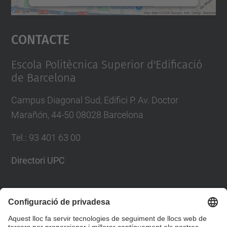
Accepta
Contacte
powered by
Usercentrics Consent
Management Platform
Escola Politècnica Superior d'Edificació
de Barcelona
Campus Diagonal Sud, Edifici P. Av. Doctor
Marañón, 44-50 08028 Barcelona
Tel.
:
93 401 63 00
Directori UPC
Formulari de contacte