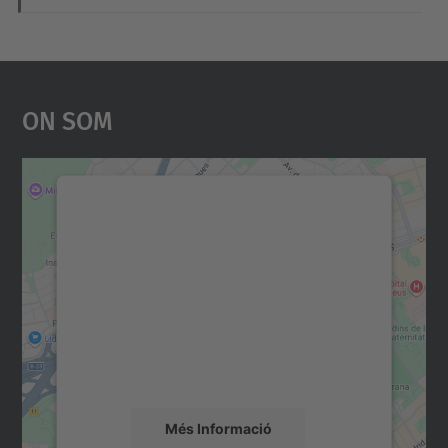
On Som
Necessitem el vostre
consentiment per carregar el
servei Google Maps!
Utilitzem un servei de tercers per incrustar
contingut del mapa que pugui recollir dades
sobre la vostra activitat. Reviseu-ne els
detalls i accepteu el servei per veure el
mapa.
Més Informació