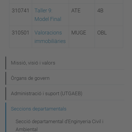
310741
Taller 9:
ATE
4B
Model Final
310501
Valoracions
MUGE
OBL
immobiliàries
N
Missió, visió i valors
a
Òrgans de govern
v
e
Administració i suport (UTGAEB)
g
Seccions departamentals
a
c
Secció departamental d'Enginyeria Civil i
Ambiental