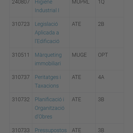
240807
Higiene
MUPRL
1Q
Industrial I
310723
Legislació
ATE
2B
Aplicada a
l'Edificació
310511
Màrqueting
MUGE
OPT
immobiliari
310737
Peritatges i
ATE
4A
Taxacions
310732
Planificació i
ATE
3B
Organització
d'Obres
310733
Pressupostos
ATE
3B