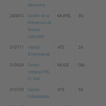
decisions
240810
Gestió de la
MUPRL
3Q
Prevenció de
Riscos
Laborals
310717
Gestió
ATE
2A
Empresarial
310504
Gestió
MUGE
OBL
integral PRL,
Q i MA
310729
Gestió
ATE
3A
Urbanística