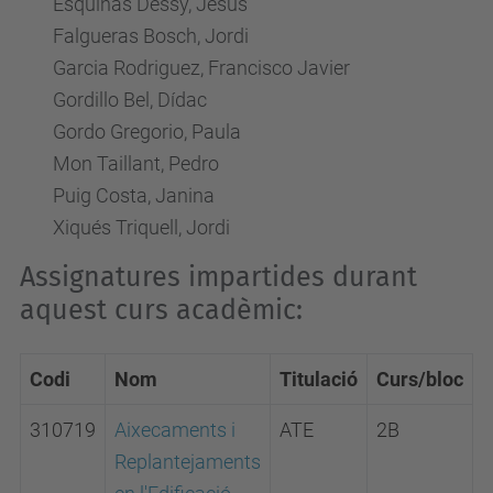
Esquinas Dessy, Jesús
Falgueras Bosch, Jordi
Garcia Rodriguez, Francisco Javier
Gordillo Bel, Dídac
Gordo Gregorio, Paula
Mon Taillant, Pedro
Puig Costa, Janina
Xiqués Triquell, Jordi
Assignatures impartides durant
aquest curs acadèmic:
Codi
Nom
Titulació
Curs/bloc
310719
Aixecaments i
ATE
2B
Replantejaments