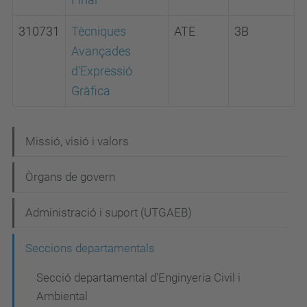
310731
Tècniques
ATE
3B
Avançades
d'Expressió
Gràfica
N
Missió, visió i valors
a
Òrgans de govern
v
e
Administració i suport (UTGAEB)
g
Seccions departamentals
a
c
Secció departamental d'Enginyeria Civil i
Ambiental
i