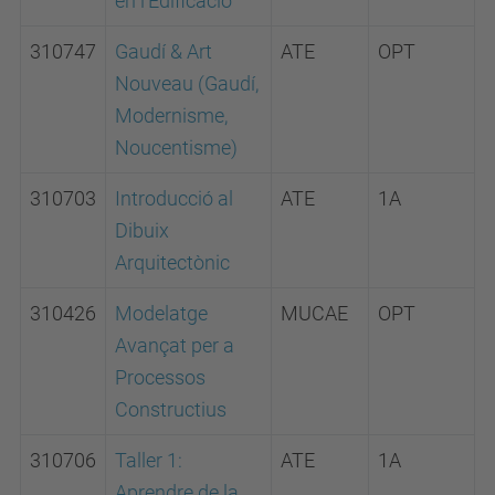
en l'Edificació
310747
Gaudí & Art
ATE
OPT
Nouveau (Gaudí,
Modernisme,
Noucentisme)
310703
Introducció al
ATE
1A
Dibuix
Arquitectònic
310426
Modelatge
MUCAE
OPT
Avançat per a
Processos
Constructius
310706
Taller 1:
ATE
1A
Aprendre de la