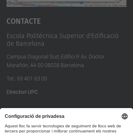
Accepta
Contacte
powered by
Usercentrics Consent
Management Platform
Escola Politècnica Superior d'Edificació
de Barcelona
Campus Diagonal Sud, Edifici P. Av. Doctor
Marañón, 44-50 08028 Barcelona
Tel.
:
93 401 63 00
Directori UPC
Formulari de contacte