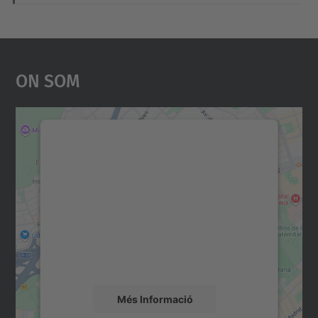
On Som
Necessitem el vostre
consentiment per carregar el
servei Google Maps!
Utilitzem un servei de tercers per incrustar
contingut del mapa que pugui recollir dades
sobre la vostra activitat. Reviseu-ne els
detalls i accepteu el servei per veure el
mapa.
Més Informació