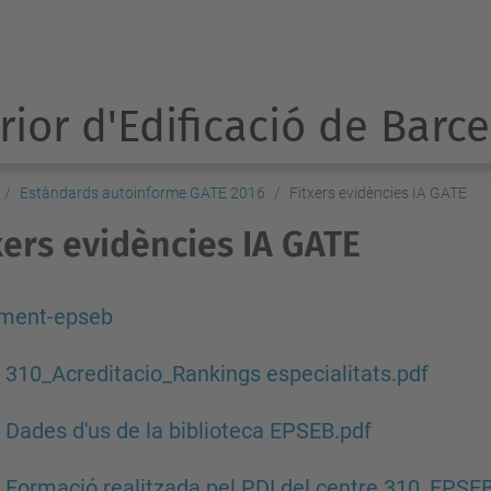
rior d'Edificació de Barc
Estàndards autoinforme GATE 2016
Fitxers evidències IA GATE
xers evidències IA GATE
ament-epseb
 310_Acreditacio_Rankings especialitats.pdf
 Dades d'us de la biblioteca EPSEB.pdf
 Formació realitzada pel PDI del centre 310_EPSE