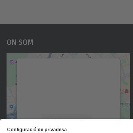
On Som
Necessitem el vostre consentiment
per carregar el servei Google Maps!
Utilitzem un servei de tercers per incrustar
contingut del mapa que pugui recollir dades
sobre la vostra activitat. Reviseu-ne els
detalls i accepteu el servei per veure el mapa.
Més Informació