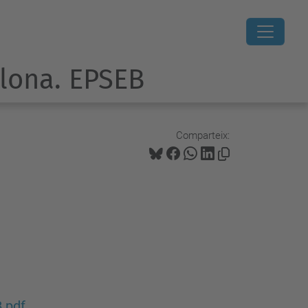
elona. EPSEB
Comparteix:
B.pdf