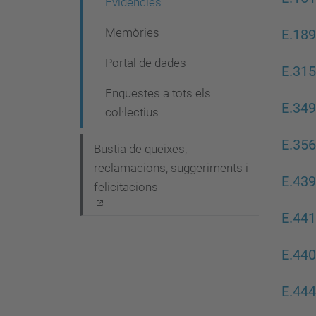
Evidències
i
ó
Memòries
E.189
Portal de dades
E.315
Enquestes a tots els
E.349
col·lectius
E.356
Bustia de queixes,
reclamacions, suggeriments i
E.439
felicitacions
E.441
E.440
E.444