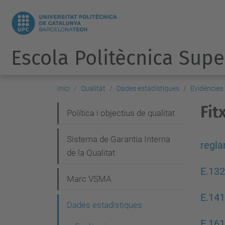
Escola Politècnica Supe
Inici
Qualitat
Dades estadístiques
Evidències
Fit
N
Política i objectius de qualitat
a
Sistema de Garantia Interna
v
regl
de la Qualitat
e
E.132
g
Marc VSMA
a
E.141
Dades estadístiques
c
E.161