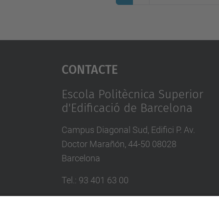
Contacte
Escola Politècnica Superior
d'Edificació de Barcelona
Campus Diagonal Sud, Edifici P. Av.
Doctor Marañón, 44-50 08028
Barcelona
Tel.
:
93 401 63 00
Directori UPC