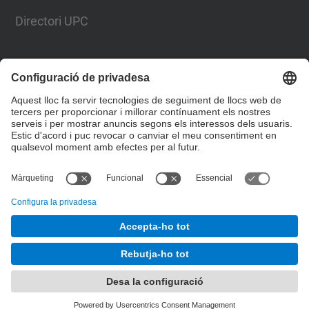
Directori UPC
Formulari de contacte
Llista Xarxes Socials
© UPC
Desenvolupat amb
Mapa del lloc
Accessibilitat