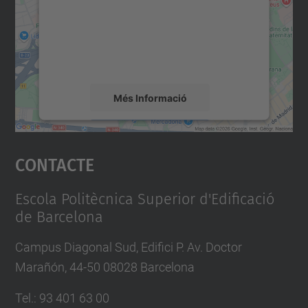
Utilitzem un servei de tercers per incrustar
contingut del mapa que pugui recollir dades
sobre la vostra activitat. Reviseu-ne els
detalls i accepteu el servei per veure el
mapa.
Més Informació
Accepta
Contacte
powered by
Usercentrics Consent
Management Platform
Escola Politècnica Superior d'Edificació
de Barcelona
Campus Diagonal Sud, Edifici P. Av. Doctor
Marañón, 44-50 08028 Barcelona
Tel.
:
93 401 63 00