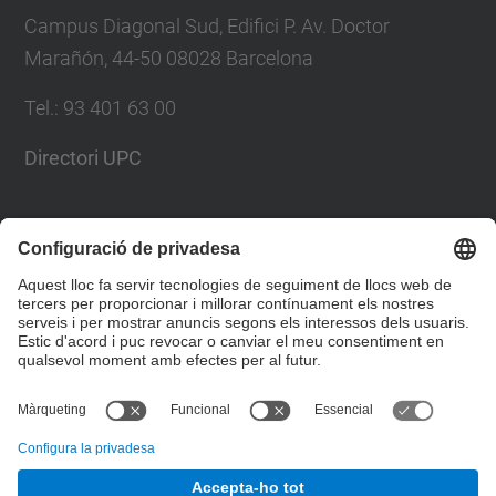
Campus Diagonal Sud, Edifici P. Av. Doctor
Marañón, 44-50 08028 Barcelona
Tel.
:
93 401 63 00
Directori UPC
Formulari de contacte
Llista Xarxes Socials
© UPC