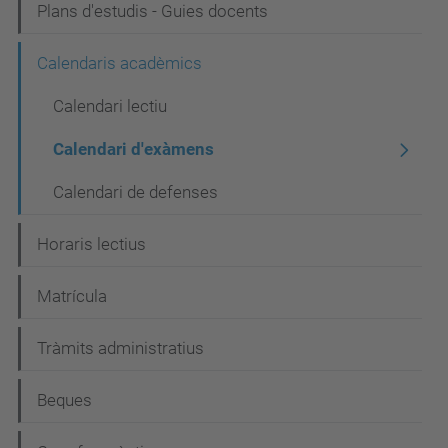
Plans d'estudis - Guies docents
v
e
Calendaris acadèmics
g
Calendari lectiu
a
Calendari d'exàmens
c
i
Calendari de defenses
ó
Horaris lectius
Matrícula
Tràmits administratius
Beques