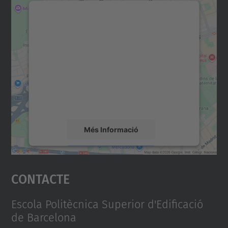
Necessitem el vostre
consentiment per carregar el
servei Google Maps!
Utilitzem un servei de tercers per incrustar
contingut del mapa que pugui recollir dades
sobre la vostra activitat. Reviseu-ne els
detalls i accepteu el servei per veure el
mapa.
Més Informació
Accepta
Contacte
powered by
Usercentrics Consent
Management Platform
Escola Politècnica Superior d'Edificació
de Barcelona