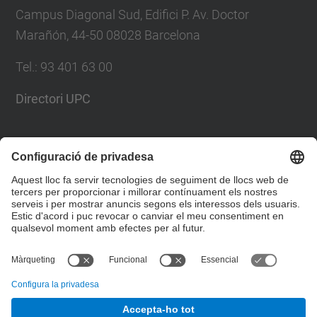
Campus Diagonal Sud, Edifici P. Av. Doctor
Marañón, 44-50 08028 Barcelona
Tel.
:
93 401 63 00
Directori UPC
Formulari de contacte
Llista Xarxes Socials
© UPC