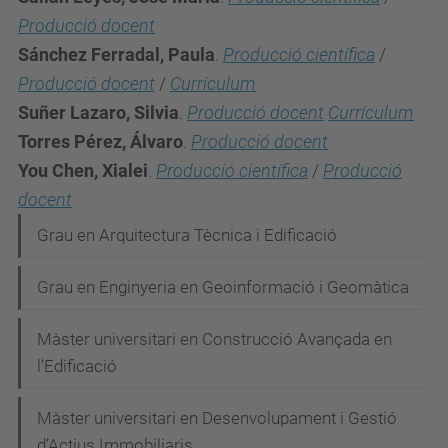
Producció docent
Sánchez Ferradal, Paula
.
Producció científica
/
Producció docent
/
Currículum
Suñer Lazaro, Silvia
.
Producció docent
Currículum
Torres Pérez, Álvaro
.
Producció docent
You Chen, Xialei
.
Producció científica
/
Producció
docent
N
Grau en Arquitectura Tècnica i Edificació
a
Grau en Enginyeria en Geoinformació i Geomàtica
v
e
Màster universitari en Construcció Avançada en
g
l'Edificació
a
Màster universitari en Desenvolupament i Gestió
c
d’Actius Immobiliaris