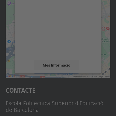
Necessitem el vostre
consentiment per carregar el
servei Google Maps!
Utilitzem un servei de tercers per incrustar
contingut del mapa que pugui recollir dades
sobre la vostra activitat. Reviseu-ne els
detalls i accepteu el servei per veure el
mapa.
Més Informació
Accepta
Contacte
powered by
Usercentrics Consent
Management Platform
Escola Politècnica Superior d'Edificació
de Barcelona