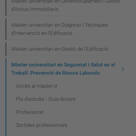
Màster universitari en Desenvolupament i Gestió
c
d’Actius Immobiliaris
i
Màster universitari en Diagnosi i Tècniques
ó
d'Intervenció en l'Edificació
Màster universitari en Gestió de l'Edificació
Màster universitari en Seguretat i Salut en el
Treball: Prevenció de Riscos Laborals
Accés al màster
Pla d'estudis - Guia docent
Professorat
Sortides professionals