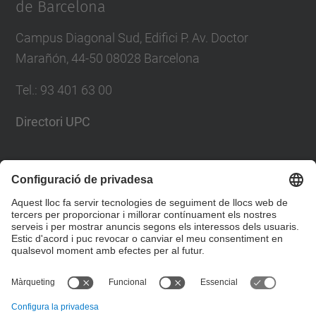
de Barcelona
Campus Diagonal Sud, Edifici P. Av. Doctor
Marañón, 44-50 08028 Barcelona
Tel.
:
93 401 63 00
Directori UPC
Formulari de contacte
Llista Xarxes Socials