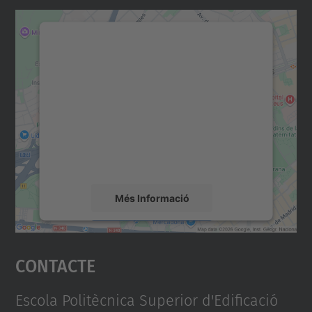
Necessitem el vostre
consentiment per carregar el
servei Google Maps!
Utilitzem un servei de tercers per incrustar
contingut del mapa que pugui recollir dades
sobre la vostra activitat. Reviseu-ne els
detalls i accepteu el servei per veure el
mapa.
Més Informació
Accepta
Contacte
powered by
Usercentrics Consent
Management Platform
Escola Politècnica Superior d'Edificació