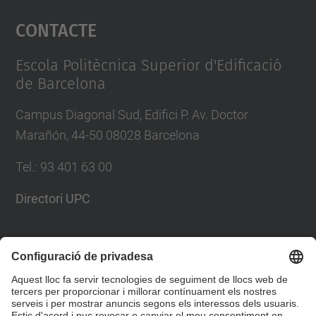
Contacte
powered by
Usercentrics Consent
Management Platform
Escola Politècnica Superior d'Edificació
de Barcelona
Campus Diagonal Sud, Edifici P. Av. Doctor
Marañón, 44-50 08028 Barcelona
Tel.
:
93 401 63 00
Directori UPC
Formulari de contacte
Llista Xarxes Socials