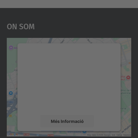
On Som
Necessitem el vostre
consentiment per carregar el
servei Google Maps!
Utilitzem un servei de tercers per incrustar
contingut del mapa que pugui recollir dades
sobre la vostra activitat. Reviseu-ne els
detalls i accepteu el servei per veure el
mapa.
Més Informació
Accepta