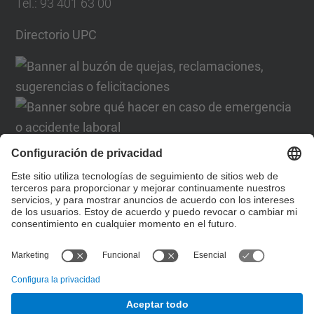
Tel.
:
93 401 63 00
Directorio UPC
Formulario de contacto
Lista Redes Sociales
© UPC