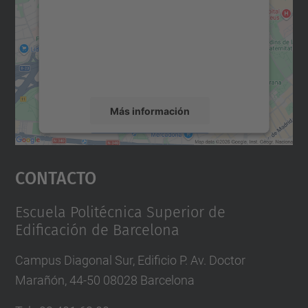
Utilizamos un servicio de terceros para
incrustar contenido de mapas que puede
recopilar datos sobre su actividad. Le
rogamos que revise los detalles y acepte el
servicio para ver este mapa.
Más información
Aceptar
Contacto
powered by
Usercentrics Consent
Management Platform
Escuela Politécnica Superior de
Edificación de Barcelona
Campus Diagonal Sur, Edificio P. Av. Doctor
Marañón, 44-50 08028 Barcelona