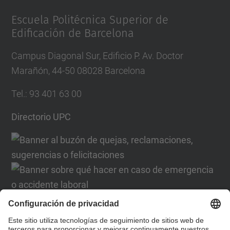
Management Platform
Escuela Politécnica Superior de
Edificación de Barcelona
Campus Diagonal Sur, Edificio P. Av. Doctor
Marañón, 44-50 08028 Barcelona
Tel.
:
93 401 63 00
Directorio UPC
Formulario de contacto