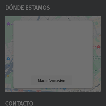
Dónde Estamos
Necesitamos su consentimiento
para cargar el servicio Google
Maps.
Utilizamos un servicio de terceros para
incrustar contenido de mapas que puede
recopilar datos sobre su actividad. Le
rogamos que revise los detalles y acepte el
servicio para ver este mapa.
Más información
Aceptar
Contacto
powered by
Usercentrics Consent