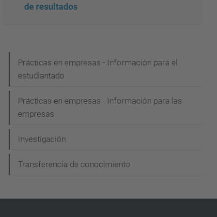
de resultados
N
Prácticas en empresas - Información para el
estudiantado
a
v
Prácticas en empresas - Información para las
e
empresas
g
Investigación
a
c
Transferencia de conocimiento
i
ó
n