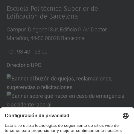
Escuela Politécnica Superior de
Edificación de Barcelona
Campus Diagonal Sur, Edificio P. Av. Doctor
Marañón, 44-50 08028 Barcelona
Tel.
:
93 401 63 00
Directorio UPC
Formulario de contacto