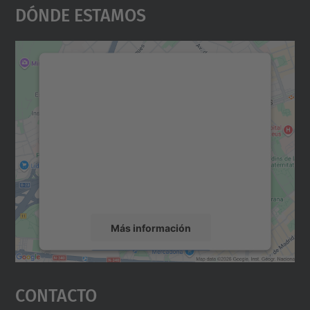
Dónde Estamos
Necesitamos su consentimiento
para cargar el servicio Google
Maps.
Utilizamos un servicio de terceros para
incrustar contenido de mapas que puede
recopilar datos sobre su actividad. Le
rogamos que revise los detalles y acepte el
servicio para ver este mapa.
Más información
Aceptar
Contacto
powered by
Usercentrics Consent
Management Platform