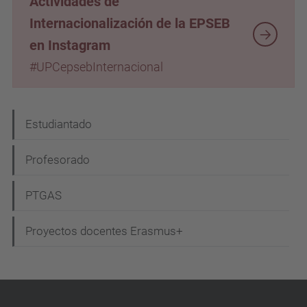
Actividades de
Internacionalización de la EPSEB
en Instagram
#UPCepsebInternacional
N
Estudiantado
a
Profesorado
v
e
PTGAS
g
Proyectos docentes Erasmus+
a
c
i