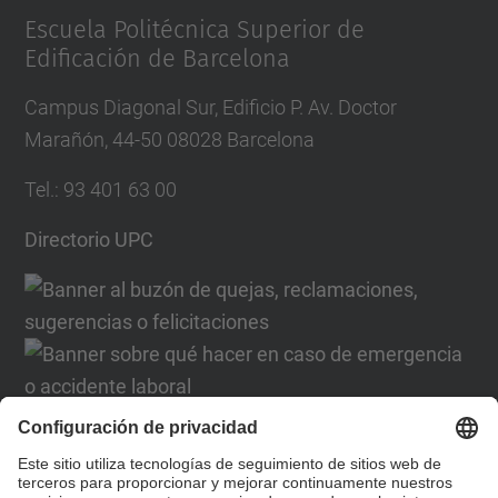
Escuela Politécnica Superior de
Edificación de Barcelona
Campus Diagonal Sur, Edificio P. Av. Doctor
Marañón, 44-50 08028 Barcelona
Tel.
:
93 401 63 00
Directorio UPC
Formulario de contacto