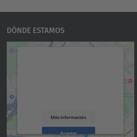
Dónde Estamos
Necesitamos su consentimiento
para cargar el servicio Google Maps.
Utilizamos un servicio de terceros para
incrustar contenido de mapas que puede
recopilar datos sobre su actividad. Le
rogamos que revise los detalles y acepte el
servicio para ver este mapa.
Más información
Aceptar