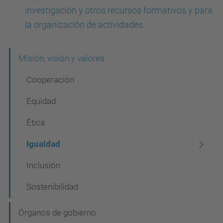
investigación y otros recursos formativos y para
la organización de actividades
.
N
Misión, visión y valores
a
Cooperación
v
Equidad
e
Ética
g
a
Igualdad
c
Inclusión
i
Sostenibilidad
ó
n
Órganos de gobierno