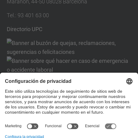
Marañón, 44-50 08028 Barcelona
Tel.
:
93 401 63 00
Directorio UPC
Formulario de contacto
Lista Redes Sociales