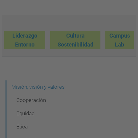
Liderazgo
Cultura
Campus
Entorno
Sostenibilidad
Lab
N
Misión, visión y valores
a
Cooperación
v
Equidad
e
Ética
g