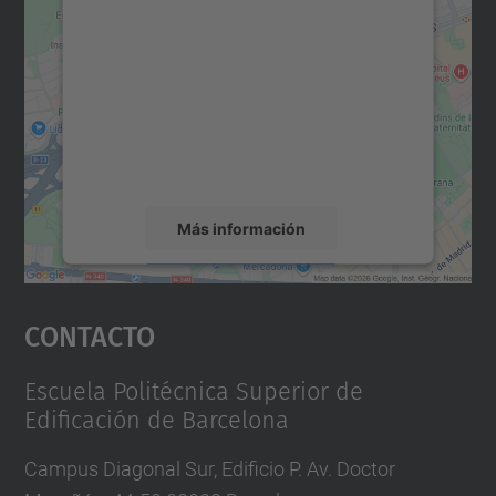
para cargar el servicio Google
Maps.
Utilizamos un servicio de terceros para
incrustar contenido de mapas que puede
recopilar datos sobre su actividad. Le
rogamos que revise los detalles y acepte el
servicio para ver este mapa.
Más información
Aceptar
Contacto
powered by
Usercentrics Consent
Management Platform
Escuela Politécnica Superior de
Edificación de Barcelona
Campus Diagonal Sur, Edificio P. Av. Doctor