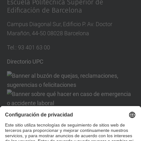
Escuela Politécnica Superior de
Edificación de Barcelona
Campus Diagonal Sur, Edificio P. Av. Doctor
Marañón, 44-50 08028 Barcelona
Tel.
:
93 401 63 00
Directorio UPC
Formulario de contacto
Lista Redes Sociales