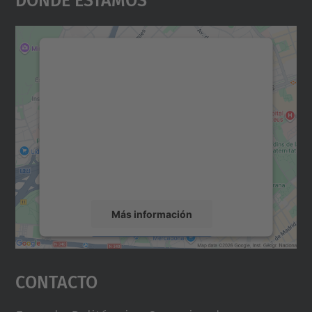
Necesitamos su consentimiento
para cargar el servicio Google
Maps.
Utilizamos un servicio de terceros para
incrustar contenido de mapas que puede
recopilar datos sobre su actividad. Le
rogamos que revise los detalles y acepte el
servicio para ver este mapa.
Más información
Aceptar
Contacto
powered by
Usercentrics Consent
Management Platform