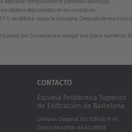
 depositar temporalmente patinetes eléctricos.
los objetos depositados en las consignas.
s 21 h, se deberá vaciar la consigna. Después de esa hora l
erá pasar por Conserjería a recoger una placa numérica. 
Contacto
Escuela Politécnica Superior
de Edificación de Barcelona
Campus Diagonal Sur, Edificio P. Av.
Doctor Marañón, 44-50 08028