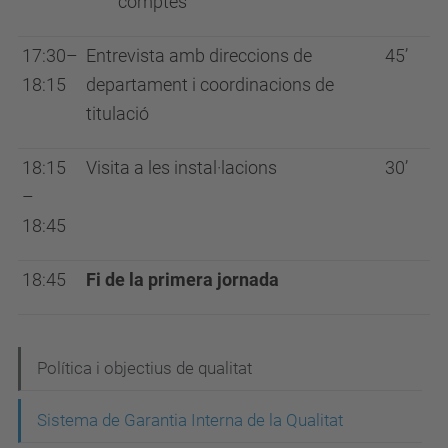
comptes
17:30–
Entrevista amb direccions de
45’
18:15
departament i coordinacions de
titulació
18:15
Visita a les instal·lacions
30’
–
18:45
18:45
Fi de la primera jornada
N
Política i objectius de qualitat
a
Sistema de Garantia Interna de la Qualitat
v