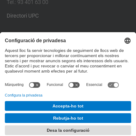
Tel.
:
93 401 63 00
Directori UPC
Formulari de contacte
Llista Xarxes Socials
© UPC
Desenvolupat amb