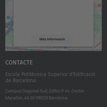
Utilitzem un servei de tercers per incrustar
contingut del mapa que pugui recollir dades
sobre la vostra activitat. Reviseu-ne els
detalls i accepteu el servei per veure el
mapa.
Més Informació
Accepta
Contacte
powered by
Usercentrics Consent
Management Platform
Escola Politècnica Superior d'Edificació
de Barcelona
Campus Diagonal Sud, Edifici P. Av. Doctor
Marañón, 44-50 08028 Barcelona