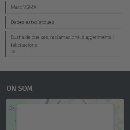
e
Marc VSMA
g
Dades estadístiques
a
c
Bustia de queixes, reclamacions, suggeriments i
i
felicitacions
ó
On Som
Necessitem el vostre
consentiment per carregar el
servei Google Maps!