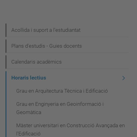
N
Acollida i suport a l'estudiantat
a
Plans d'estudis - Guies docents
v
e
Calendaris acadèmics
g
Horaris lectius
a
c
Grau en Arquitectura Tècnica i Edificació
i
Grau en Enginyeria en Geoinformació i
ó
Geomàtica
Màster universitari en Construcció Avançada en
l'Edificació