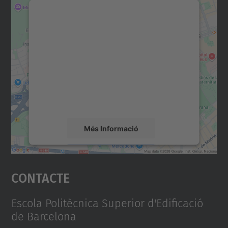
Necessitem el vostre
consentiment per carregar el
servei Google Maps!
Utilitzem un servei de tercers per incrustar
contingut del mapa que pugui recollir dades
sobre la vostra activitat. Reviseu-ne els
detalls i accepteu el servei per veure el
mapa.
Més Informació
Accepta
Contacte
powered by
Usercentrics Consent
Management Platform
Escola Politècnica Superior d'Edificació
de Barcelona