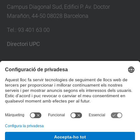
Campus Diagonal Sud, Edifici P. Av. Doctor
Marañón, 44-50 08028 Barcelona
Tel.
:
93 401 63 00
Directori UPC
Formulari de contacte
Llista Xarxes Socials
© UPC