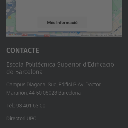
detalls i accepteu el servei per veure el
mapa.
Més Informació
Accepta
Contacte
powered by
Usercentrics Consent
Management Platform
Escola Politècnica Superior d'Edificació
de Barcelona
Campus Diagonal Sud, Edifici P. Av. Doctor
Marañón, 44-50 08028 Barcelona
Tel.
:
93 401 63 00
Directori UPC