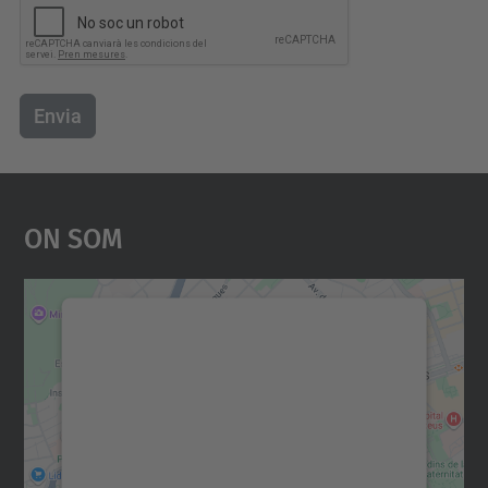
Envia
On Som
Necessitem el vostre
consentiment per carregar el
servei Google Maps!
Utilitzem un servei de tercers per incrustar
contingut del mapa que pugui recollir dades
sobre la vostra activitat. Reviseu-ne els