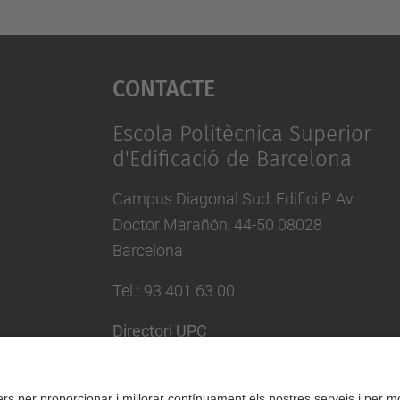
Contacte
Escola Politècnica Superior
d'Edificació de Barcelona
Campus Diagonal Sud, Edifici P. Av.
Doctor Marañón, 44-50 08028
Barcelona
Tel.
:
93 401 63 00
Directori UPC