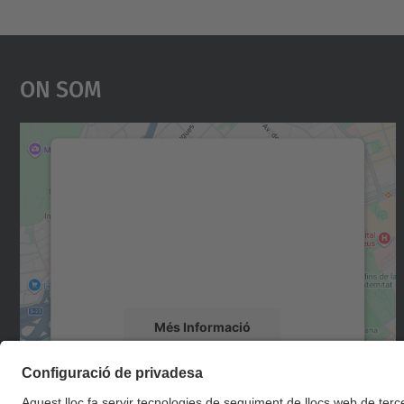
On Som
Necessitem el vostre consentiment
per carregar el servei Google Maps!
Utilitzem un servei de tercers per incrustar
contingut del mapa que pugui recollir dades
sobre la vostra activitat. Reviseu-ne els
detalls i accepteu el servei per veure el mapa.
Més Informació
Accepta