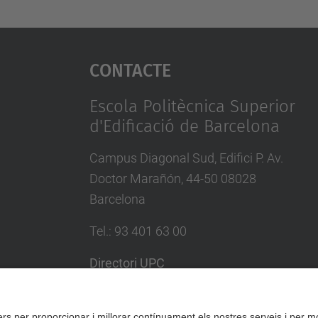
Contacte
Escola Politècnica Superior
d'Edificació de Barcelona
Campus Diagonal Sud, Edifici P. Av.
Doctor Marañón, 44-50 08028
Barcelona
Tel.
:
93 401 63 00
Directori UPC