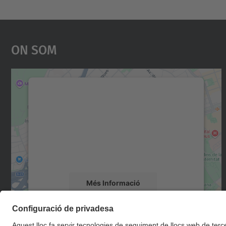
On Som
Necessitem el vostre consentiment
per carregar el servei Google Maps!
Utilitzem un servei de tercers per incrustar
contingut del mapa que pugui recollir dades
sobre la vostra activitat. Reviseu-ne els
detalls i accepteu el servei per veure el mapa.
Més Informació
Accepta