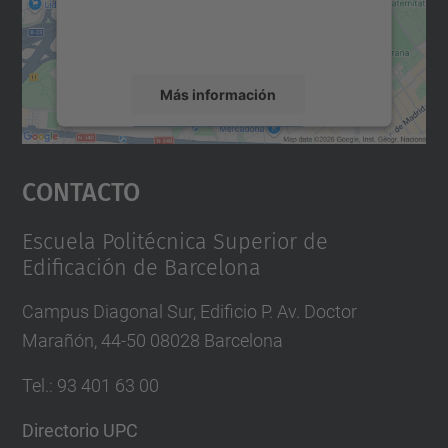
rogamos que revise los detalles y acepte el
servicio para ver este mapa.
Más información
Aceptar
Contacto
powered by
Usercentrics Consent
Management Platform
Escuela Politécnica Superior de
Edificación de Barcelona
Campus Diagonal Sur, Edificio P. Av. Doctor
Marañón, 44-50 08028 Barcelona
Tel.
:
93 401 63 00
Directorio UPC