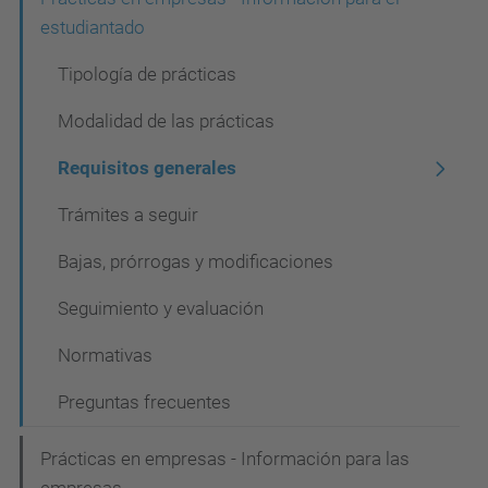
N
estudiantado
a
v
Tipología de prácticas
e
Modalidad de las prácticas
g
Requisitos generales
a
c
Trámites a seguir
i
Bajas, prórrogas y modificaciones
ó
Seguimiento y evaluación
n
Normativas
Preguntas frecuentes
Prácticas en empresas - Información para las