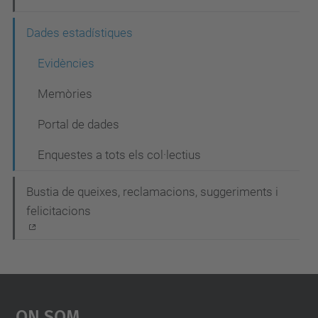
g
Dades estadístiques
a
c
Evidències
i
Memòries
ó
Portal de dades
Enquestes a tots els col·lectius
Bustia de queixes, reclamacions, suggeriments i
felicitacions
On Som