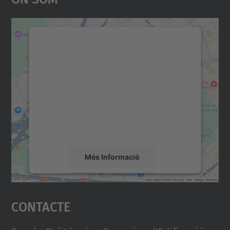
Necessitem el vostre
consentiment per carregar el
servei Google Maps!
Utilitzem un servei de tercers per incrustar
contingut del mapa que pugui recollir dades
sobre la vostra activitat. Reviseu-ne els
detalls i accepteu el servei per veure el
mapa.
Més Informació
Accepta
Contacte
powered by
Usercentrics Consent
Management Platform