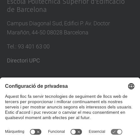
Escola Politècnica Superior d'Edificació
de Barcelona
Campus Diagonal Sud, Edifici P. Av. Doctor
Marañón, 44-50 08028 Barcelona
Tel.
:
93 401 63 00
Directori UPC
Formulari de contacte
Llista Xarxes Socials