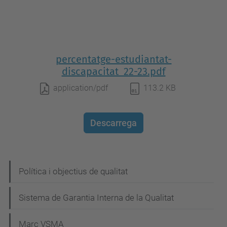
percentatge-estudiantat-
discapacitat_22-23.pdf
application/pdf
113.2 KB
Descarrega
N
Política i objectius de qualitat
a
Sistema de Garantia Interna de la Qualitat
v
e
Marc VSMA