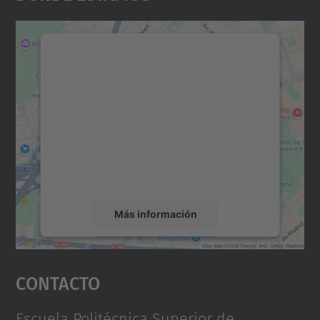
Necesitamos su consentimiento
para cargar el servicio Google
Maps.
Utilizamos un servicio de terceros para
incrustar contenido de mapas que puede
recopilar datos sobre su actividad. Le
rogamos que revise los detalles y acepte el
servicio para ver este mapa.
Más información
Aceptar
Contacto
powered by
Usercentrics Consent
Management Platform
Escuela Politécnica Superior de