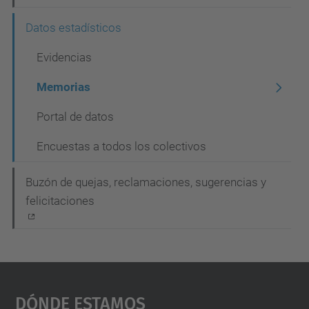
g
Datos estadísticos
a
c
Evidencias
i
Memorias
ó
Portal de datos
n
Encuestas a todos los colectivos
Buzón de quejas, reclamaciones, sugerencias y
felicitaciones
Dónde Estamos