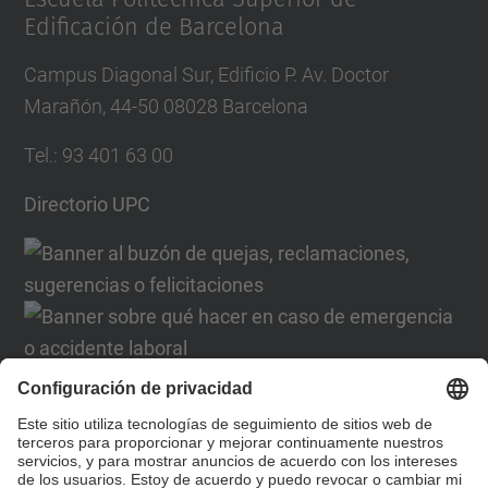
Edificación de Barcelona
Campus Diagonal Sur, Edificio P. Av. Doctor
Marañón, 44-50 08028 Barcelona
Tel.
:
93 401 63 00
Directorio UPC
Formulario de contacto
Lista Redes Sociales