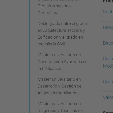
Prim
i
Geoinformación y
ó
Cont
Geomática
n
Doble grado entre el grado
Dire
en Arquitectura Técnica y
Edificación y el grado en
Dire
Ingeniería Civil
Máster universitario en
Gesti
Construcción Avanzada en
Medi
la Edificación
Máster universitario en
Gest
Desarrollo y Gestión de
Activos Inmobiliarios
Valor
Máster universitario en
Diagnosis y Técnicas de
Segu