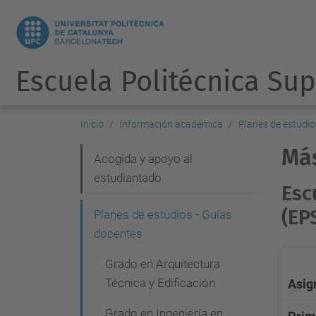
Escuela Politécnica Sup
Inicio
Información académica
Planes de estudio
Más
N
Acogida y apoyo al
estudiantado
a
Esc
v
(EP
Planes de estudios - Guías
e
docentes
g
Grado en Arquitectura
a
Técnica y Edificación
Asig
c
Grado en Ingeniería en