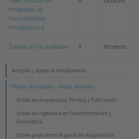
Taller Aplicado de
6
Optativa
Integración de
Conocimientos
Inmobiliarios II
Trabajo de Fin de Máster
9
Proyecto
N
Acogida y apoyo al estudiantado
a
Planes de estudios - Guías docentes
v
Grado en Arquitectura Técnica y Edificación
e
g
Grado en Ingeniería en Geoinformación y
a
Geomática
c
Doble grado entre el grado en Arquitectura