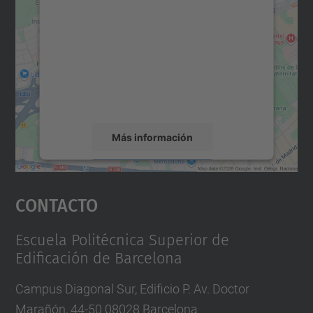
para cargar el servicio Google
Maps.
Utilizamos un servicio de terceros para
incrustar contenido de mapas que puede
recopilar datos sobre su actividad. Le
rogamos que revise los detalles y acepte el
servicio para ver este mapa.
Más información
Aceptar
Contacto
powered by
Usercentrics Consent
Management Platform
Escuela Politécnica Superior de
Edificación de Barcelona
Campus Diagonal Sur, Edificio P. Av. Doctor
Marañón, 44-50 08028 Barcelona