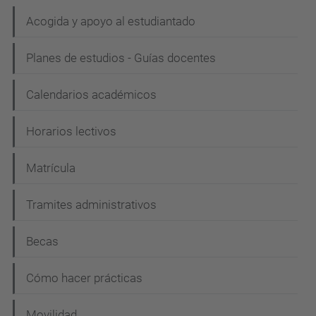
N
Acogida y apoyo al estudiantado
a
Planes de estudios - Guías docentes
v
e
Calendarios académicos
g
Horarios lectivos
a
c
Matrícula
i
Tramites administrativos
ó
n
Becas
Cómo hacer prácticas
Movilidad