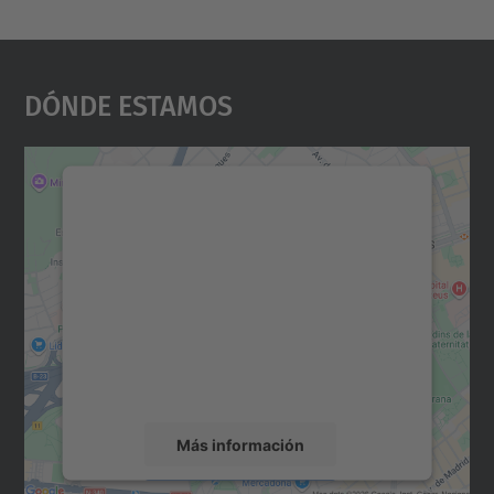
Dónde Estamos
Necesitamos su consentimiento
para cargar el servicio Google
Maps.
Utilizamos un servicio de terceros para
incrustar contenido de mapas que puede
recopilar datos sobre su actividad. Le
rogamos que revise los detalles y acepte el
servicio para ver este mapa.
Más información