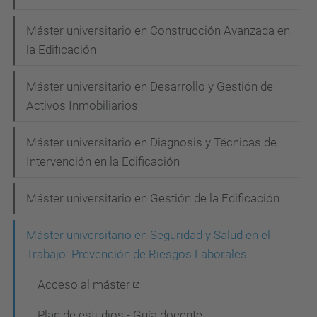
e
g
Máster universitario en Construcción Avanzada en
la Edificación
a
c
Máster universitario en Desarrollo y Gestión de
i
Activos Inmobiliarios
ó
Máster universitario en Diagnosis y Técnicas de
n
Intervención en la Edificación
Máster universitario en Gestión de la Edificación
Máster universitario en Seguridad y Salud en el
Trabajo: Prevención de Riesgos Laborales
Acceso al máster
Plan de estudios - Guía docente