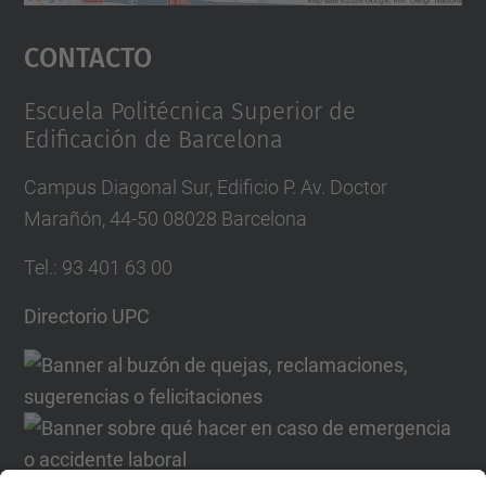
Aceptar
Contacto
powered by
Usercentrics Consent
Management Platform
Escuela Politécnica Superior de
Edificación de Barcelona
Campus Diagonal Sur, Edificio P. Av. Doctor
Marañón, 44-50 08028 Barcelona
Tel.
:
93 401 63 00
Directorio UPC