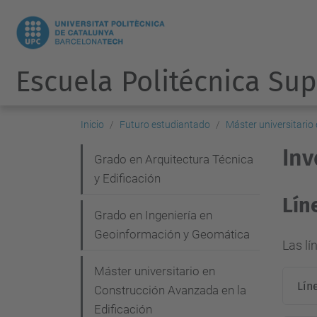
Escuela Politécnica Sup
Inicio
Futuro estudiantado
Máster universitario
Inv
N
Grado en Arquitectura Técnica
y Edificación
a
Lín
v
Grado en Ingeniería en
e
Geoinformación y Geomática
Las lí
g
Máster universitario en
a
Lín
Construcción Avanzada en la
c
Edificación