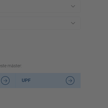
este máster:
UPF