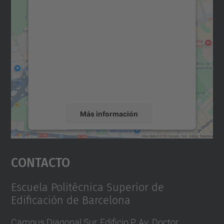
Necesitamos su consentimiento
para cargar el servicio Google
Maps.
Utilizamos un servicio de terceros para
incrustar contenido de mapas que puede
recopilar datos sobre su actividad. Le
rogamos que revise los detalles y acepte el
servicio para ver este mapa.
Más información
Aceptar
Contacto
powered by
Usercentrics Consent
Management Platform
Escuela Politécnica Superior de
Edificación de Barcelona
Campus Diagonal Sur, Edificio P. Av. Doctor