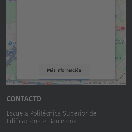
Necesitamos su consentimiento
para cargar el servicio Google
Maps.
Utilizamos un servicio de terceros para
incrustar contenido de mapas que puede
recopilar datos sobre su actividad. Le
rogamos que revise los detalles y acepte el
servicio para ver este mapa.
Más información
Aceptar
Contacto
powered by
Usercentrics Consent
Management Platform
Escuela Politécnica Superior de
Edificación de Barcelona