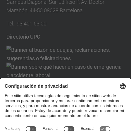
Campus Diagonal Sur, Edificio P. Av. Doctor
Marañón, 44-50 08028 Barcelona
Tel.
:
93 401 63 00
Directorio UPC
Formulario de contacto
Lista Redes Sociales