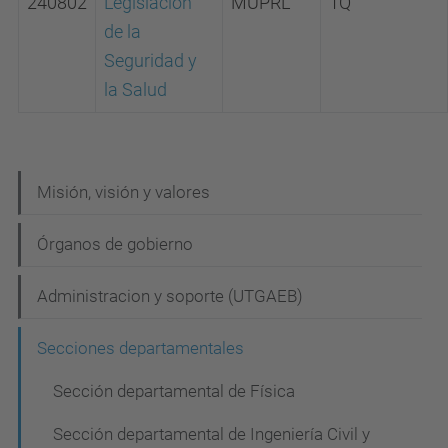
240802
Legislación
MUPRL
1Q
de la
Seguridad y
la Salud
N
Misión, visión y valores
a
Órganos de gobierno
v
e
Administracion y soporte (UTGAEB)
g
Secciones departamentales
a
c
Sección departamental de Física
i
Sección departamental de Ingeniería Civil y