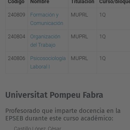
Código
Nombre
Titulación
Curso/bloqu
240809
Formación y
MUPRL
1Q
Comunicación
240804
Organización
MUPRL
1Q
del Trabajo
240806
Psicosociología
MUPRL
1Q
Laboral I
Universitat Pompeu Fabra
Profesorado que imparte docencia en la
EPSEB durante este curso académico:
Castillo López, Cèsar