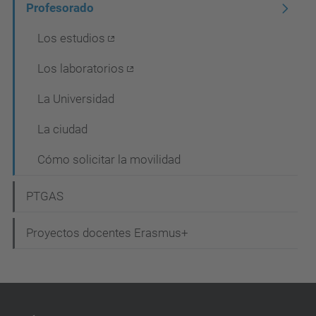
Profesorado
v
Los estudios
e
g
Los laboratorios
a
La Universidad
c
La ciudad
i
ó
Cómo solicitar la movilidad
n
PTGAS
Proyectos docentes Erasmus+