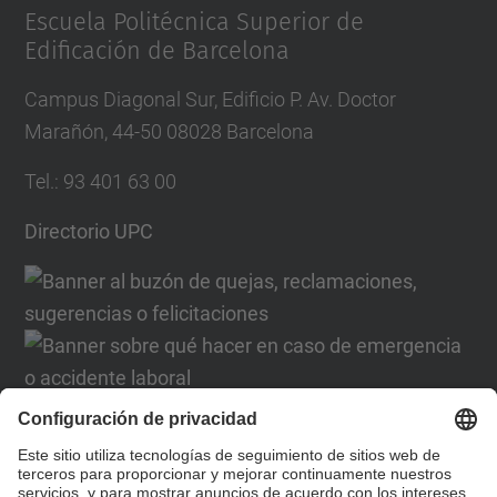
Escuela Politécnica Superior de
Edificación de Barcelona
Campus Diagonal Sur, Edificio P. Av. Doctor
Marañón, 44-50 08028 Barcelona
Tel.
:
93 401 63 00
Directorio UPC
Formulario de contacto