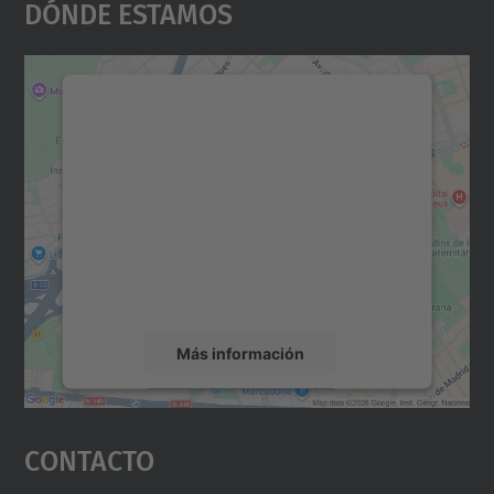
Dónde Estamos
Necesitamos su consentimiento
para cargar el servicio Google
Maps.
Utilizamos un servicio de terceros para
incrustar contenido de mapas que puede
recopilar datos sobre su actividad. Le
rogamos que revise los detalles y acepte el
servicio para ver este mapa.
Más información
Aceptar
Contacto
powered by
Usercentrics Consent
Management Platform