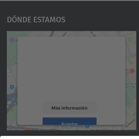
Dónde Estamos
Necesitamos su consentimiento
para cargar el servicio Google Maps.
Utilizamos un servicio de terceros para
incrustar contenido de mapas que puede
recopilar datos sobre su actividad. Le
rogamos que revise los detalles y acepte el
servicio para ver este mapa.
Más información
Aceptar
powered by
Usercentrics Consent