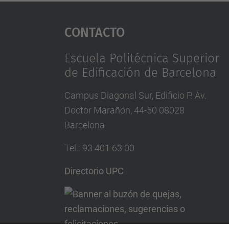
Contacto
Escuela Politécnica Superior
de Edificación de Barcelona
Campus Diagonal Sur, Edificio P. Av.
Doctor Marañón, 44-50 08028
Barcelona
Tel.
:
93 401 63 00
Directorio UPC