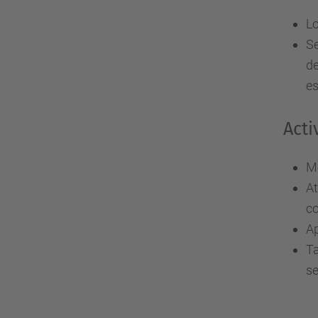
Lo
Se
de
es
Acti
Me
At
co
Ap
Ta
se