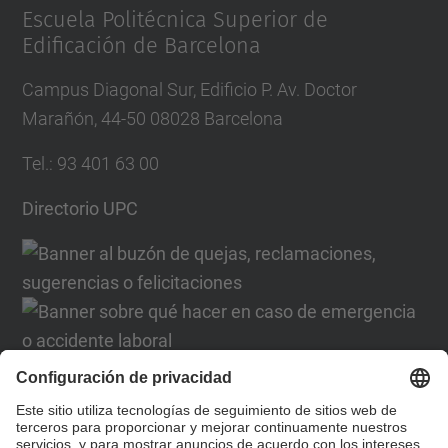
Escuela Politécnica Superior de
Edificación de Barcelona
Campus Diagonal Sur, Edificio P. Av. Doctor
Marañón, 44-50 08028 Barcelona
Tel.
:
93 401 63 00
Directorio UPC
Formulario de contacto