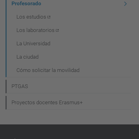
Profesorado
v
Los estudios
e
g
Los laboratorios
a
La Universidad
c
La ciudad
i
ó
Cómo solicitar la movilidad
n
PTGAS
Proyectos docentes Erasmus+