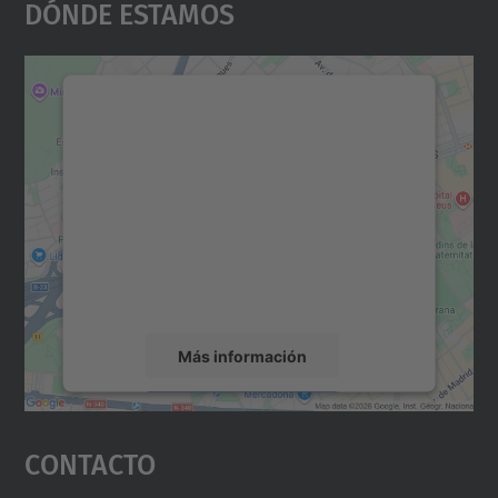
Dónde Estamos
Necesitamos su consentimiento
para cargar el servicio Google
Maps.
Utilizamos un servicio de terceros para
incrustar contenido de mapas que puede
recopilar datos sobre su actividad. Le
rogamos que revise los detalles y acepte el
servicio para ver este mapa.
Más información
Aceptar
Contacto
powered by
Usercentrics Consent
Management Platform