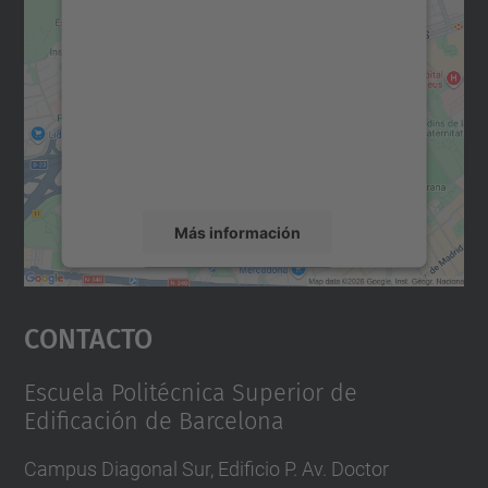
para cargar el servicio Google
Maps.
Utilizamos un servicio de terceros para
incrustar contenido de mapas que puede
recopilar datos sobre su actividad. Le
rogamos que revise los detalles y acepte el
servicio para ver este mapa.
Más información
Aceptar
Contacto
powered by
Usercentrics Consent
Management Platform
Escuela Politécnica Superior de
Edificación de Barcelona
Campus Diagonal Sur, Edificio P. Av. Doctor