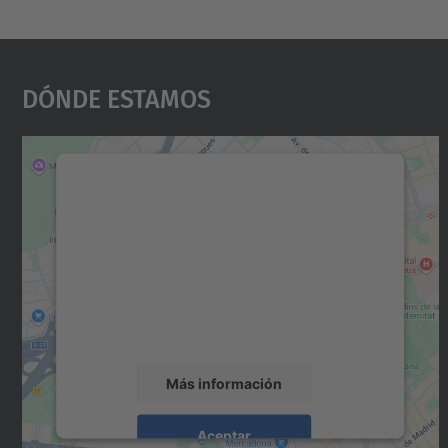
Dónde Estamos
Necesitamos su consentimiento
para cargar el servicio Google Maps.
Utilizamos un servicio de terceros para
incrustar contenido de mapas que puede
recopilar datos sobre su actividad. Le
rogamos que revise los detalles y acepte el
servicio para ver este mapa.
Más información
Aceptar