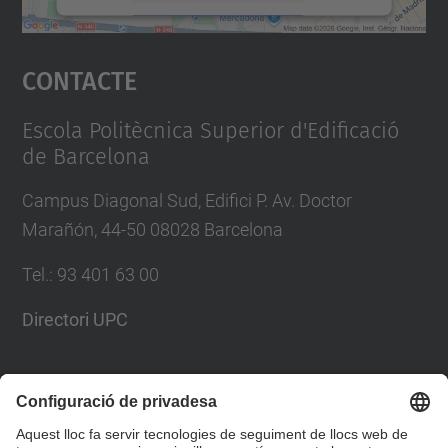
Accepta
Contacte
powered by
Usercentrics Consent
Management Platform
Escola Politècnica Superior d'Edificació
de Barcelona
Campus Diagonal Sud, Edifici P. Av. Doctor
Marañón, 44-50 08028 Barcelona
Tel.
:
93 401 63 00
Directori UPC
Formulari de contacte