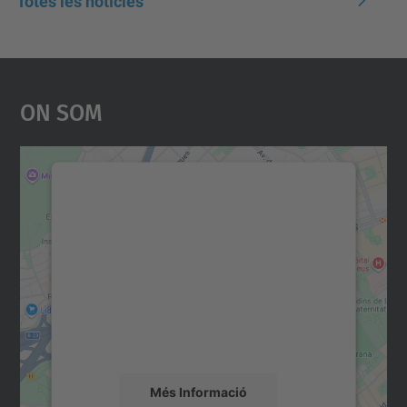
Totes les notícies
On Som
Necessitem el vostre
consentiment per carregar el
servei Google Maps!
Utilitzem un servei de tercers per incrustar
contingut del mapa que pugui recollir dades
sobre la vostra activitat. Reviseu-ne els
detalls i accepteu el servei per veure el
mapa.
Més Informació