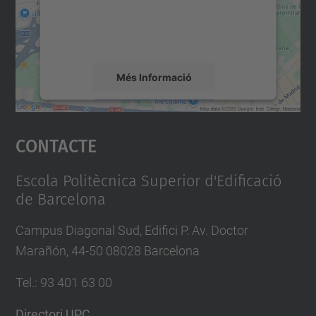
sobre la vostra activitat. Reviseu-ne els
detalls i accepteu el servei per veure el
mapa.
Més Informació
Accepta
Contacte
powered by
Usercentrics Consent
Management Platform
Escola Politècnica Superior d'Edificació
de Barcelona
Campus Diagonal Sud, Edifici P. Av. Doctor
Marañón, 44-50 08028 Barcelona
Tel.
:
93 401 63 00
Directori UPC