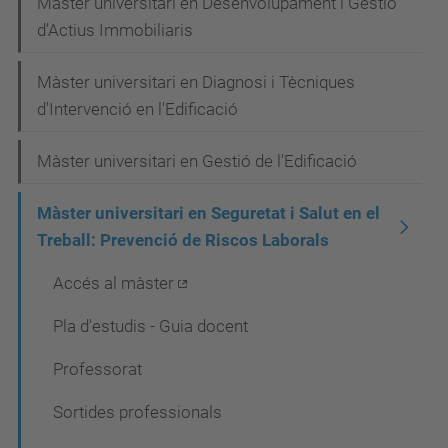
Màster universitari en Desenvolupament i Gestió
c
d’Actius Immobiliaris
i
Màster universitari en Diagnosi i Tècniques
ó
d'Intervenció en l'Edificació
Màster universitari en Gestió de l'Edificació
Màster universitari en Seguretat i Salut en el
Treball: Prevenció de Riscos Laborals
Accés al màster
Pla d'estudis - Guia docent
Professorat
Sortides professionals