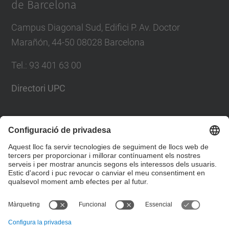
de Barcelona
Campus Diagonal Sud, Edifici P. Av. Doctor
Marañón, 44-50 08028 Barcelona
Tel.
:
93 401 63 00
Directori UPC
Formulari de contacte
Llista Xarxes Socials