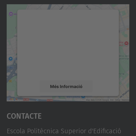
Necessitem el vostre
consentiment per carregar el
servei Google Maps!
Utilitzem un servei de tercers per incrustar
contingut del mapa que pugui recollir dades
sobre la vostra activitat. Reviseu-ne els
detalls i accepteu el servei per veure el
mapa.
Més Informació
Accepta
Contacte
powered by
Usercentrics Consent
Management Platform
Escola Politècnica Superior d'Edificació