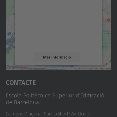
Necessitem el vostre
consentiment per carregar el
servei Google Maps!
Utilitzem un servei de tercers per incrustar
contingut del mapa que pugui recollir dades
sobre la vostra activitat. Reviseu-ne els
detalls i accepteu el servei per veure el
mapa.
Més Informació
Accepta
Contacte
powered by
Usercentrics Consent
Management Platform
Escola Politècnica Superior d'Edificació
de Barcelona
Campus Diagonal Sud, Edifici P. Av. Doctor