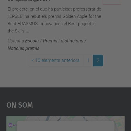
El projecte, en el que ha participat professorat de
l’EPSEB, ha rebut els premis Golden Apple for the
Best ERASMUS+ innovation i el Best project in
the Skills ...
Ubicat a
Escola
/
Premis i distincions
/
Notícies premis
<
10 elements anteriors
1
2
On Som