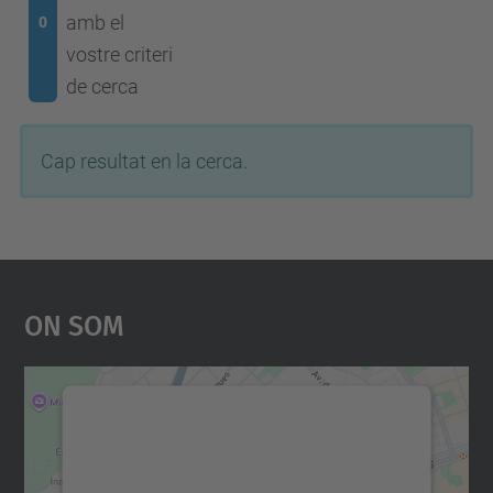
amb el
0
vostre criteri
de cerca
Cap resultat en la cerca.
On Som
Necessitem el vostre
consentiment per carregar el
servei Google Maps!